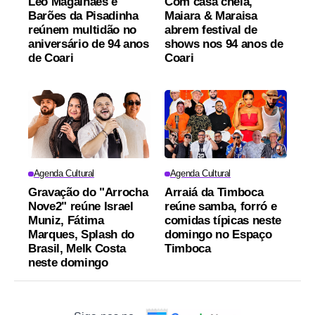
Léo Magalhães e
Com casa cheia,
Barões da Pisadinha
Maiara & Maraisa
reúnem multidão no
abrem festival de
aniversário de 94 anos
shows nos 94 anos de
de Coari
Coari
Agenda Cultural
Agenda Cultural
Gravação do "Arrocha
Arraiá da Timboca
Nove2" reúne Israel
reúne samba, forró e
Muniz, Fátima
comidas típicas neste
Marques, Splash do
domingo no Espaço
Brasil, Melk Costa
Timboca
neste domingo