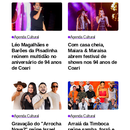
Agenda Cultural
Agenda Cultural
Léo Magalhães e
Com casa cheia,
Barões da Pisadinha
Maiara & Maraisa
reúnem multidão no
abrem festival de
aniversário de 94 anos
shows nos 94 anos de
de Coari
Coari
Agenda Cultural
Agenda Cultural
Gravação do "Arrocha
Arraiá da Timboca
Nove2" reúne Israel
reúne samba, forró e