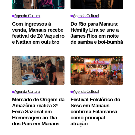
Agenda Cultural
Agenda Cultural
Com ingressos à
Do Rio para Manaus:
venda, Manaus recebe
Hêmilly Lira se une a
festival de Zé Vaqueiro
James Rios em noite
e Nattan em outubro
de samba e boi-bumbá
Agenda Cultural
Agenda Cultural
Mercado de Origem da
Festival Folclórico do
Amazônia realiza 3ª
Sesc em Manaus
Feira Sazonal em
confirma Falamansa
Homenagem ao Dia
como principal
dos Pais em Manaus
atração