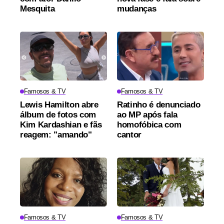
Mesquita
mudanças
Famosos & TV
Famosos & TV
Lewis Hamilton abre
Ratinho é denunciado
álbum de fotos com
ao MP após fala
Kim Kardashian e fãs
homofóbica com
reagem: "amando"
cantor
Famosos & TV
Famosos & TV