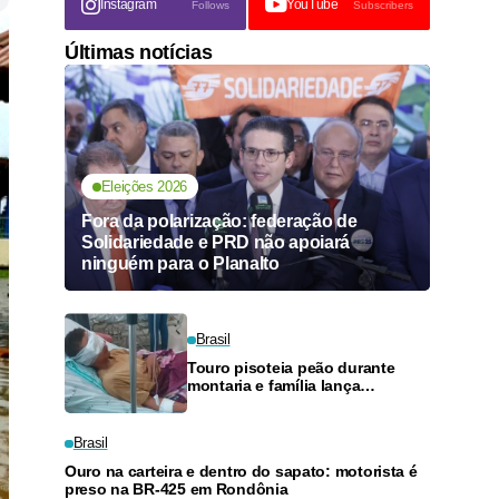
Instagram
YouTube
Follows
Subscribers
Últimas notícias
Eleições 2026
Fora da polarização: federação de
Solidariedade e PRD não apoiará
ninguém para o Planalto
Brasil
Touro pisoteia peão durante
montaria e família lança
vaquinha para tratamento em
Rio Branco
Brasil
Ouro na carteira e dentro do sapato: motorista é
preso na BR-425 em Rondônia