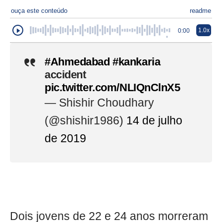
ouça este conteúdo
readme
1.0x
0:00
#Ahmedabad
#kankaria
accident
pic.twitter.com/NLIQnClnX5
— Shishir Choudhary
(@shishir1986)
14 de julho
de 2019
Dois jovens de 22 e 24 anos morreram