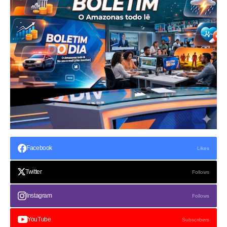
Facebook
Likes
Twitter
Follows
Instagram
Follows
YouTube
Subscribers