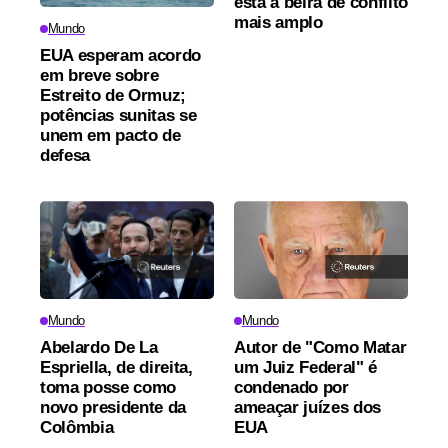
está à beira de conflito
mais amplo
Mundo
EUA esperam acordo
em breve sobre
Estreito de Ormuz;
potências sunitas se
unem em pacto de
defesa
Mundo
Mundo
Abelardo De La
Autor de "Como Matar
Espriella, de direita,
um Juiz Federal" é
toma posse como
condenado por
novo presidente da
ameaçar juízes dos
Colômbia
EUA