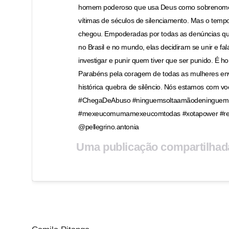
homem poderoso que usa Deus como sobrenome
vítimas de séculos de silenciamento. Mas o temp
chegou. Empoderadas por todas as denúncias qu
no Brasil e no mundo, elas decidiram se unir e fal
investigar e punir quem tiver que ser punido. É hor
Parabéns pela coragem de todas as mulheres env
histórica quebra de silêncio. Nós estamos com vo
#ChegaDeAbuso #ninguemsoltaamãodeninguem
#mexeucomumamexeucomtodas #xotapower #re
@pellegrino.antonia
Uma publicação compartilhad