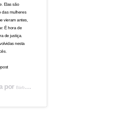
. Elas são
o das mulheres
e vieram antes,
ar. É hora de
a de justiça.
olvidas nesta
cês.
post
a por
(@barbararaquelpaz) em
Bárbara Paz
14 de Dez