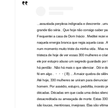
...assustada perplexa indignada e descrente ..u
grande tão séria . Que hoje não consigo saber pa
Frequentei a casa de Dom Inácio . Meditei rezei e
naquela energia branca que regia aquela casa . 
num momento muito triste da minha vida . Mas n
tristeza de hoje de ver essas 300 mulheres e cri
ele por estupro abuso um segredo guardado por 
há perdão . Não há mais o que silenciar . Dói e do
fé em algo . ・・・( B) ... A maior quebra de silênc
Até hoje, 330 mulheres se uniram para denunci
homem. Por assédio, estupro, pedofilia, incesto p
décadas. Décadas em que cada uma delas silenci
desacreditada ou ameaçada de morte. Estas 330
são loucas, mentirosas, invejosas. Elas são vítim