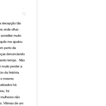
ma decepção tão
ra onde olhar .
 acreditei muito
Aquilo me ajudou
em perto da
anças denunciando
tanto tempo . Não
i muito perder a
io da história.
ar o mesmo
raticados há
ou, foi
 mulheres não
as. Vítimas de um