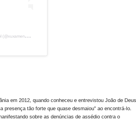
U
ma publicação compartilhada por Xuxa Meneghel (@xuxamenegheloficial)
em
13 de Dez, 2018 às 9:37 PST
ânia em 2012, quando conheceu e entrevistou João de Deus
a presença tão forte que quase desmaiou" ao encontrá-lo.
manifestando sobre as denúncias de assédio contra o