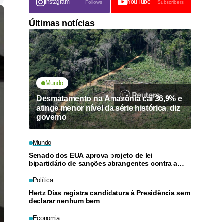
Instagram
YouTube
Follows
Subscribers
Últimas notícias
Mundo
Desmatamento na Amazônia cai 36,9% e
atinge menor nível da série histórica, diz
governo
Mundo
Senado dos EUA aprova projeto de lei
bipartidário de sanções abrangentes contra a
Rússia
Política
Hertz Dias registra candidatura à Presidência sem
declarar nenhum bem
Economia