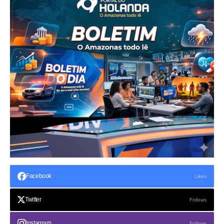
Facebook
Likes
Twitter
Follows
Instagram
Follows