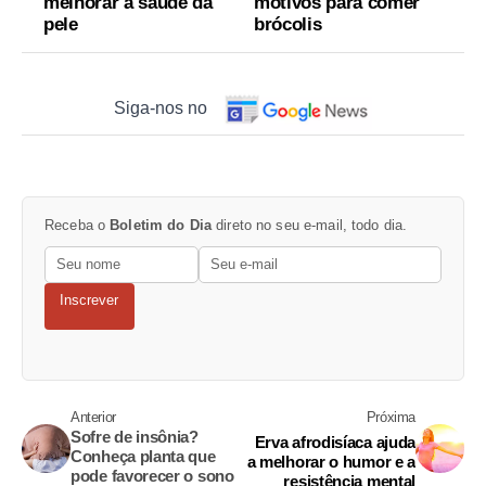
melhorar a saúde da
motivos para comer
pele
brócolis
Siga-nos no
Receba o
Boletim do Dia
direto no seu e-mail, todo dia.
Inscrever
Anterior
Próxima
Sofre de insônia?
Erva afrodisíaca ajuda
Conheça planta que
a melhorar o humor e a
pode favorecer o sono
resistência mental