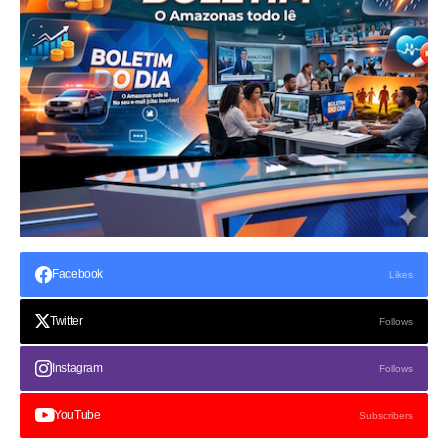
Facebook
Likes
Twitter
Follows
Instagram
Follows
YouTube
Subscribers