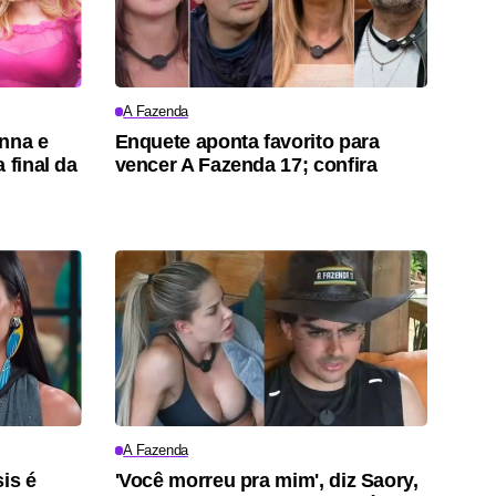
A Fazenda
onna e
Enquete aponta favorito para
 final da
vencer A Fazenda 17; confira
A Fazenda
is é
'Você morreu pra mim', diz Saory,