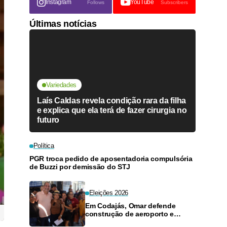
Instagram
YouTube
Follows
Subscribers
Últimas notícias
Variedades
Laís Caldas revela condição rara da filha
e explica que ela terá de fazer cirurgia no
futuro
Política
PGR troca pedido de aposentadoria compulsória
de Buzzi por demissão do STJ
Eleições 2026
Em Codajás, Omar defende
construção de aeroporto e
maternidade para reduzir