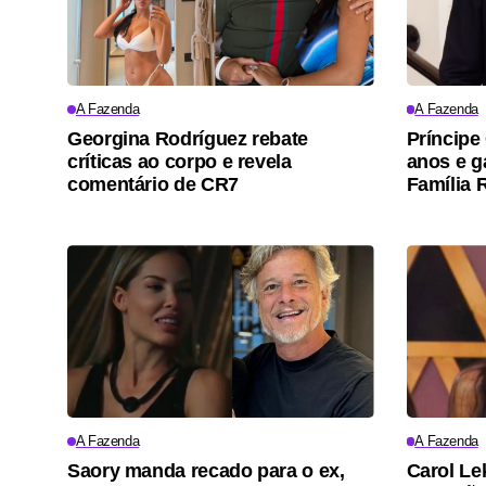
A Fazenda
A Fazenda
Georgina Rodríguez rebate
Príncipe
críticas ao corpo e revela
anos e 
comentário de CR7
Família 
A Fazenda
A Fazenda
Saory manda recado para o ex,
Carol Le