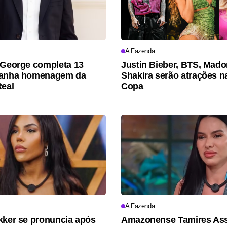
A Fazenda
 George completa 13
Justin Bieber, BTS, Mad
ganha homenagem da
Shakira serão atrações na
Real
Copa
A Fazenda
kker se pronuncia após
Amazonense Tamires Ass