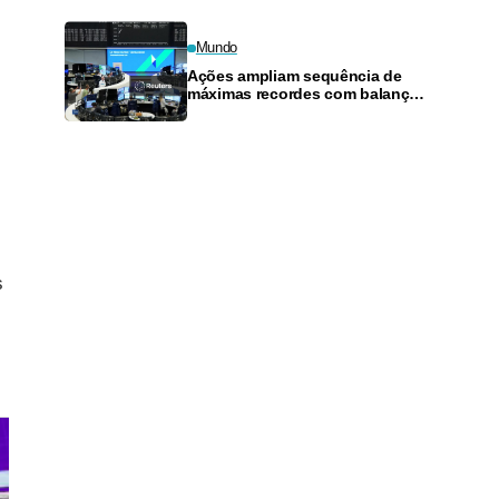
isolamento do interior
Mundo
Ações ampliam sequência de
máximas recordes com balanços
e otimismo sobre Oriente Médio
s