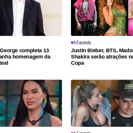
A Fazenda
 George completa 13
Justin Bieber, BTS, Mad
ganha homenagem da
Shakira serão atrações na
Real
Copa