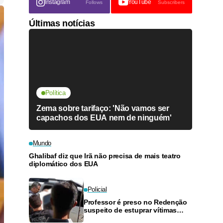
Instagram
YouTube
Follows
Subscribers
Últimas notícias
Política
Zema sobre tarifaço: 'Não vamos ser
capachos dos EUA nem de ninguém'
Mundo
Ghalibaf diz que Irã não precisa de mais teatro
diplomático dos EUA
Policial
Professor é preso no Redenção
suspeito de estuprar vítimas
com idade entre 9 e 12 anos