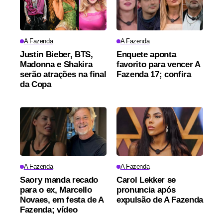
A Fazenda
A Fazenda
Justin Bieber, BTS,
Enquete aponta
Madonna e Shakira
favorito para vencer A
serão atrações na final
Fazenda 17; confira
da Copa
A Fazenda
A Fazenda
Saory manda recado
Carol Lekker se
para o ex, Marcello
pronuncia após
Novaes, em festa de A
expulsão de A Fazenda
Fazenda; vídeo