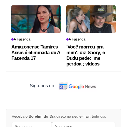
A Fazenda
A Fazenda
Amazonense Tamires
'Você morreu pra
Assis é eliminada de A
mim', diz Saory, e
Fazenda 17
Dudu pede: 'me
perdoa'; vídeos
Siga-nos no
Receba o
Boletim do Dia
direto no seu e-mail, todo dia.