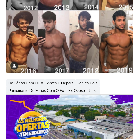
De Férias Com O Ex
Antes E Depois
Jarlles Gois
Participante De Férias Com O Ex
Ex-Obeso
56kg