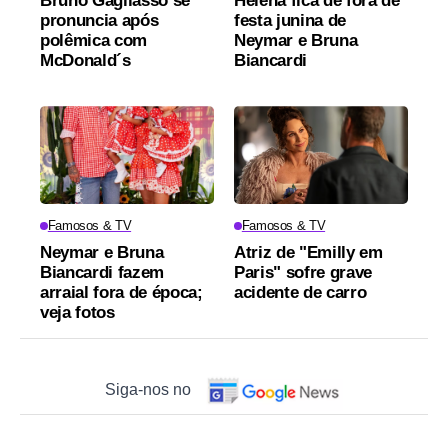
Bruno Gagliasso se
Helena fica de fora de
pronuncia após
festa junina de
polêmica com
Neymar e Bruna
McDonald´s
Biancardi
Famosos & TV
Famosos & TV
Neymar e Bruna
Atriz de "Emilly em
Biancardi fazem
Paris" sofre grave
arraial fora de época;
acidente de carro
veja fotos
Siga-nos no