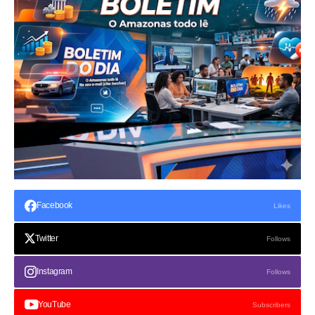
Facebook
Likes
Twitter
Follows
Instagram
Follows
YouTube
Subscribers