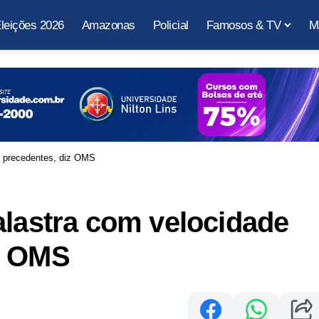
leições 2026
Amazonas
Policial
Famosos & TV
M
m precedentes, diz OMS
alastra com velocidade
z OMS