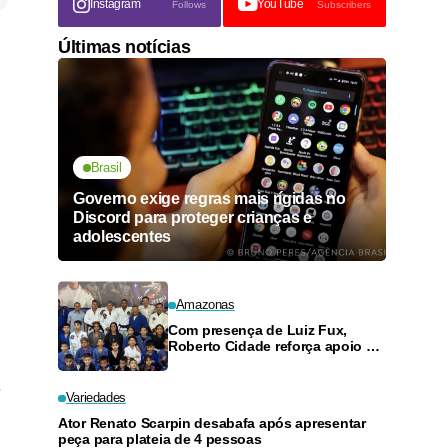
Instagram
YouTube
Follows
Subscribers
Últimas notícias
Brasil
Governo exige regras mais rígidas no
Discord para proteger crianças e
adolescentes
Amazonas
Com presença de Luiz Fux,
Roberto Cidade reforça apoio a
projeto social de jiu-jitsu no
Ouro Verde
.
Variedades
Ator Renato Scarpin desabafa após apresentar
peça para plateia de 4 pessoas