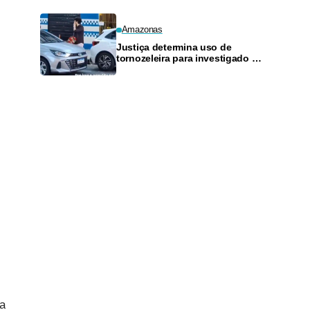
Amazonas
Justiça determina uso de
tornozeleira para investigado por
perseguir estudante em Manaus
 a