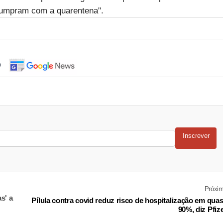
cumpram com a quarentena".
o
Inscrever
Próxi
s' a
Pílula contra covid reduz risco de hospitalização em qua
90%, diz Pfiz