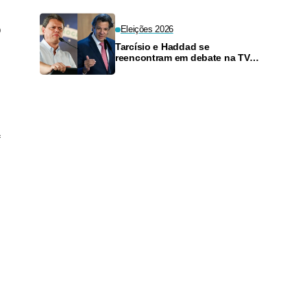
o
Eleições 2026
Tarcísio e Haddad se
reencontram em debate na TV
neste domingo
f