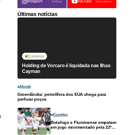
Instagram
YouTube
Follows
Subscribers
Últimas notícias
Economia
Holding de Vorcaro é liquidada nas Ilhas
Cayman
Mundo
Groenlândia: petrolífera dos EUA chega para
perfurar poços
Esportes
a
Botafogo e Fluminense empatam
em jogo movimentado pela 22ª
rodada