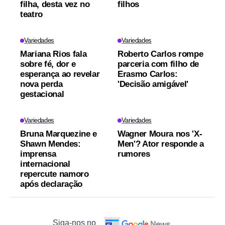
filha, desta vez no
filhos
teatro
Variedades
Variedades
Mariana Rios fala
Roberto Carlos rompe
sobre fé, dor e
parceria com filho de
esperança ao revelar
Erasmo Carlos:
nova perda
'Decisão amigável'
gestacional
Variedades
Variedades
Bruna Marquezine e
Wagner Moura nos 'X-
Shawn Mendes:
Men'? Ator responde a
imprensa
rumores
internacional
repercute namoro
após declaração
Siga-nos no