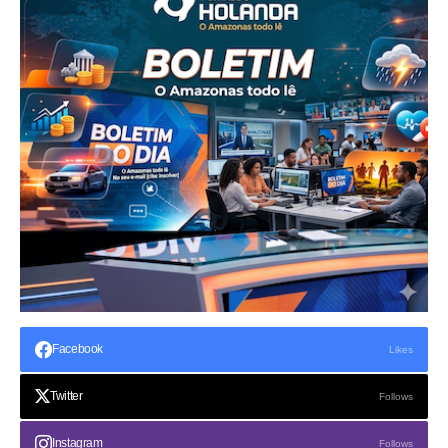
Facebook
Likes
Twitter
Follows
Instagram
Follows