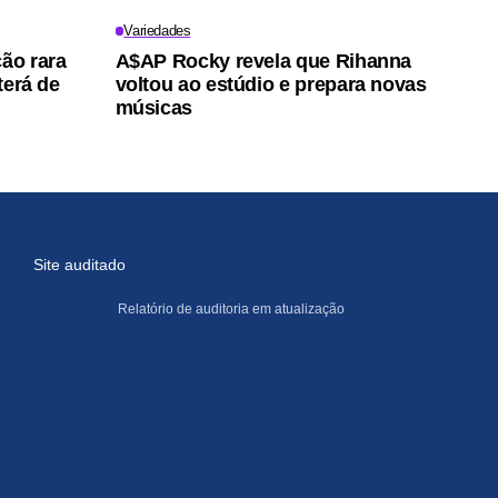
Variedades
ção rara
A$AP Rocky revela que Rihanna
terá de
voltou ao estúdio e prepara novas
músicas
Site auditado
Relatório de auditoria em atualização