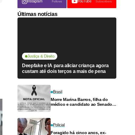
Instagram
YouTube
Follows
Subscribers
Últimas notícias
Justiça & Direito
Deepfake e IA para aliciar criança agora
custam até dois terços a mais de pena
Brasil
Morre Marina Barros, filha do
médico e candidato ao Senado
Antônio Barros
Policial
Foragido há cinco anos, ex-