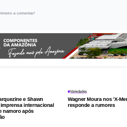
rimeiro a comentar!
Variedades
arquezine e Shawn
Wagner Moura nos 'X-Men
imprensa internacional
responde a rumores
e namoro após
ão