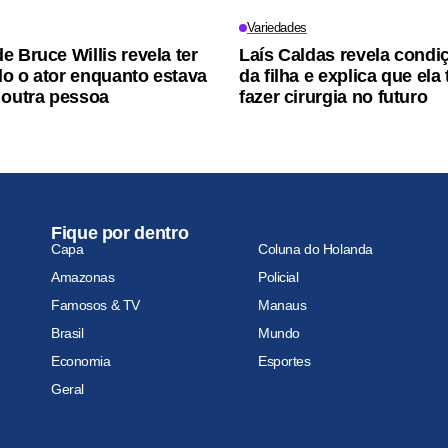
Variedades
e Bruce Willis revela ter
Laís Caldas revela condi
o o ator enquanto estava
da filha e explica que ela 
 outra pessoa
fazer cirurgia no futuro
Fique por dentro
Capa
Coluna do Holanda
Amazonas
Policial
Famosos & TV
Manaus
Brasil
Mundo
Economia
Esportes
Geral