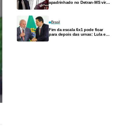
apadrinhado no Detran-MS vira
réu de novo — e é achado
fazendo frete
Brasil
Fim da escala 6x1 pode ficar
para depois das urnas: Lula e
Alcolumbre discutem adiamento