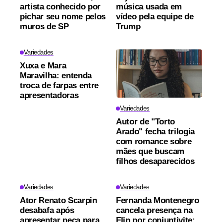
artista conhecido por
música usada em
pichar seu nome pelos
vídeo pela equipe de
muros de SP
Trump
Variedades
Xuxa e Mara
Maravilha: entenda
troca de farpas entre
apresentadoras
Variedades
Autor de "Torto
Arado" fecha trilogia
com romance sobre
mães que buscam
filhos desaparecidos
Variedades
Variedades
Ator Renato Scarpin
Fernanda Montenegro
desabafa após
cancela presença na
apresentar peça para
Flin por conjuntivite;