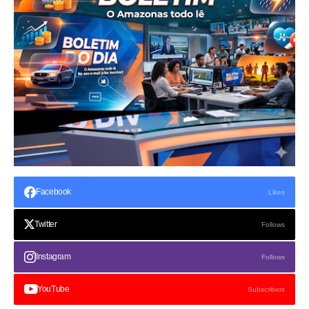
Facebook
Likes
Twitter
Follows
Instagram
Follows
YouTube
Subscribers