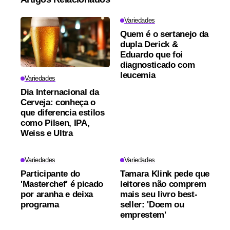
Variedades
Quem é o sertanejo da
dupla Derick &
Eduardo que foi
diagnosticado com
leucemia
Variedades
Dia Internacional da
Cerveja: conheça o
que diferencia estilos
como Pilsen, IPA,
Weiss e Ultra
Variedades
Variedades
Participante do
Tamara Klink pede que
'Masterchef' é picado
leitores não comprem
por aranha e deixa
mais seu livro best-
programa
seller: 'Doem ou
emprestem'