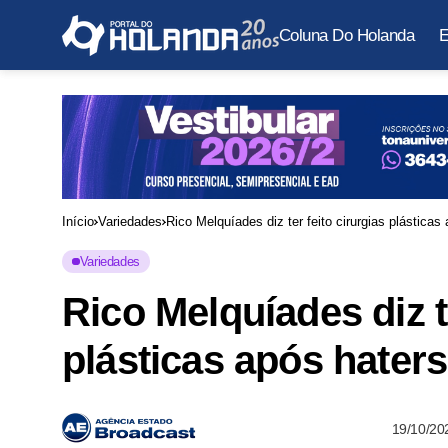
Coluna Do Holanda
E
Início
Variedades
Rico Melquíades diz ter feito cirurgias plásticas
Variedades
Rico Melquíades diz te
plásticas após hater
19/10/20