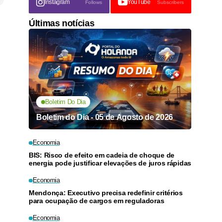
Instagram
YouTube
Follows
Subscribers
Últimas notícias
Boletim Do Dia
Boletim do Dia - 05 de Agosto de 2026
Economia
BIS: Risco de efeito em cadeia de choque de
energia pode justificar elevações de juros rápidas
Economia
Mendonça: Executivo precisa redefinir critérios
para ocupação de cargos em reguladoras
Economia