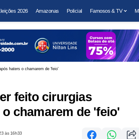
leições 2026
Amazonas
Policial
Famosos & TV
M
 após haters o chamarem de 'feio'
r feito cirurgias
s o chamarem de 'feio'
23 às 16h33