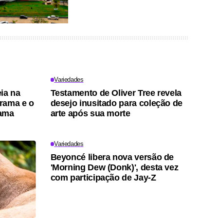
Variedades
ia na
Testamento de Oliver Tree revela
trama e o
desejo inusitado para coleção de
rama
arte após sua morte
Variedades
Beyoncé libera nova versão de
'Morning Dew (Donk)', desta vez
com participação de Jay-Z