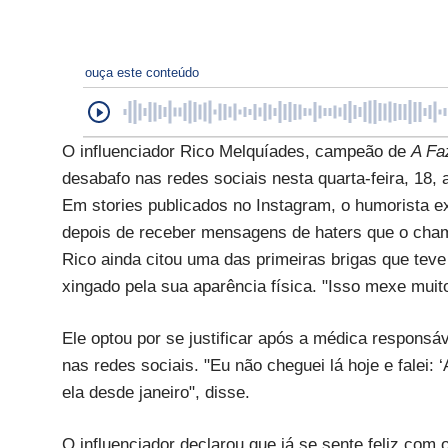
ouça este conteúdo
O influenciador Rico Melquíades, campeão de
A Fa
desabafo nas redes sociais nesta quarta-feira, 18, a
Em stories publicados no Instagram, o humorista e
depois de receber mensagens de haters que o cham
Rico ainda citou uma das primeiras brigas que tev
xingado pela sua aparência física. "Isso mexe muito
Ele optou por se justificar após a médica respons
nas redes sociais. "Eu não cheguei lá hoje e falei
ela desde janeiro", disse.
O influenciador declarou que já se sente feliz com