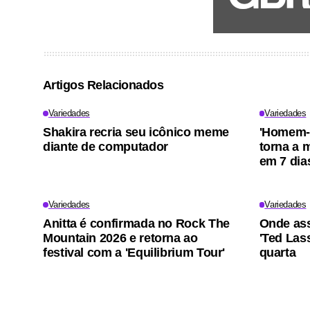
Artigos Relacionados
Variedades
Variedades
Shakira recria seu icônico meme
'Homem-
diante de computador
torna a m
em 7 dia
Variedades
Variedades
Anitta é confirmada no Rock The
Onde ass
Mountain 2026 e retorna ao
'Ted Lass
festival com a 'Equilibrium Tour'
quarta