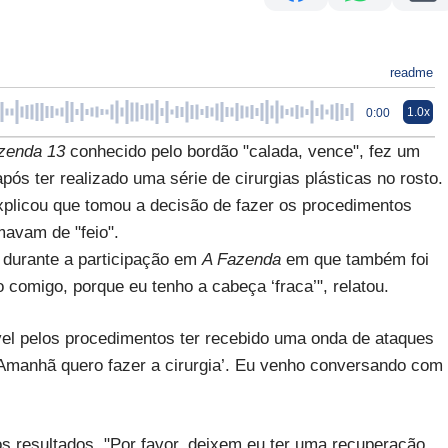
readme
1.0x
0:00
zenda 13
conhecido pelo bordão "calada, vence", fez um
pós ter realizado uma série de cirurgias plásticas no rosto.
xplicou que tomou a decisão de fazer os procedimentos
avam de "feio".
e durante a participação em
A Fazenda
em que também foi
 comigo, porque eu tenho a cabeça ‘fraca’", relatou.
ável pelos procedimentos ter recebido uma onda de ataques
: ‘Amanhã quero fazer a cirurgia’. Eu venho conversando com
 os resultados. "Por favor, deixem eu ter uma recuperação