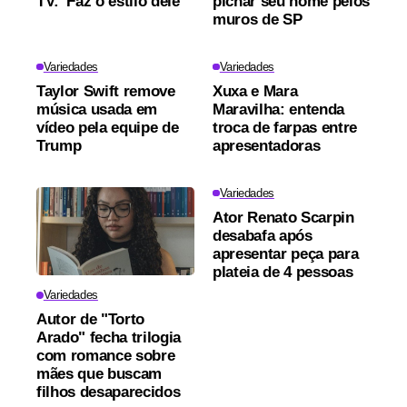
TV: 'Faz o estilo dele'
pichar seu nome pelos
muros de SP
Variedades
Variedades
Taylor Swift remove
Xuxa e Mara
música usada em
Maravilha: entenda
vídeo pela equipe de
troca de farpas entre
Trump
apresentadoras
Variedades
Ator Renato Scarpin
desabafa após
apresentar peça para
plateia de 4 pessoas
Variedades
Autor de "Torto
Arado" fecha trilogia
com romance sobre
mães que buscam
filhos desaparecidos