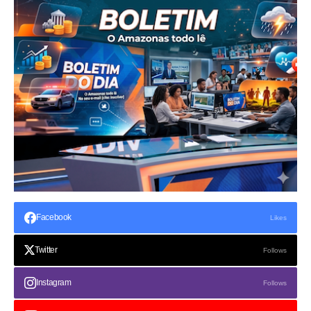
Facebook
Likes
Twitter
Follows
Instagram
Follows