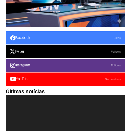
Facebook
Likes
Twitter
Follows
Instagram
Follows
YouTube
Subscribers
Últimas notícias