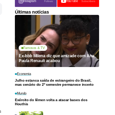
Instagram
YouTube
Follows
Subscribers
Últimas notícias
Famosos & TV
Ex-bbb Milena diz que amizade com Ana
Paula Renault acabou
Economia
Julho estanca saída de estrangeiro do Brasil,
s
mas cenário do 2º semestre permanece incerto
Mundo
Exército do Iêmen volta a atacar bases dos
Houthis
s