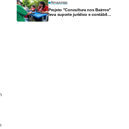
Amazonas
Projeto "Concultura nos Bairros"
leva suporte jurídico e contábil a
artistas da Zona Sul neste
sábado
m
m