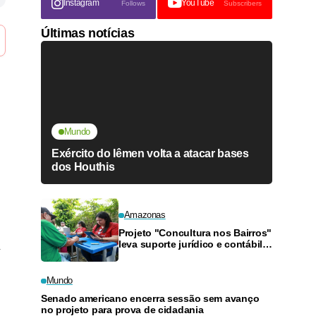
Instagram
YouTube
Follows
Subscribers
Últimas notícias
Mundo
Exército do Iêmen volta a atacar bases
dos Houthis
Amazonas
Projeto "Concultura nos Bairros"
leva suporte jurídico e contábil a
artistas da Zona Sul neste
sábado
Mundo
Senado americano encerra sessão sem avanço
no projeto para prova de cidadania