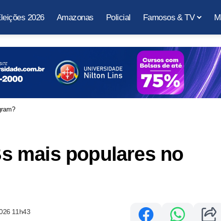
leições 2026
Amazonas
Policial
Famosos & TV
M
gram?
s mais populares no
2026 11h43