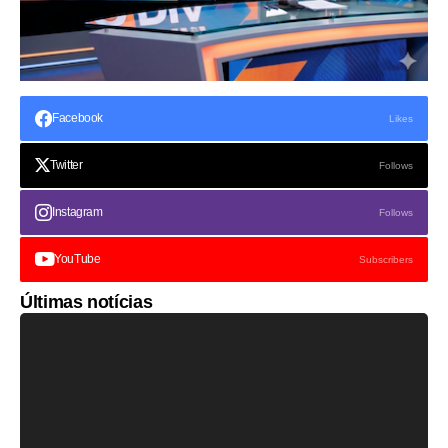
Facebook
Likes
Twitter
Follows
Instagram
Follows
YouTube
Subscribers
Últimas notícias