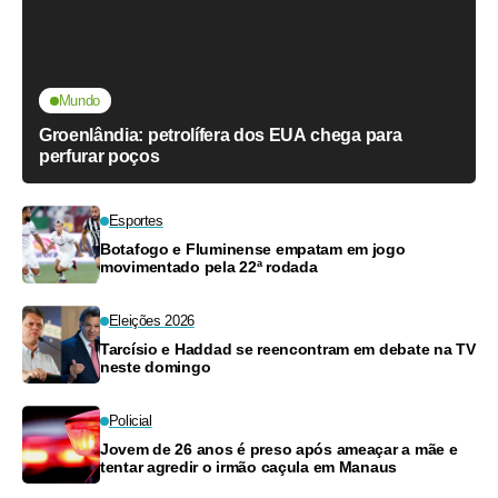
Mundo
Groenlândia: petrolífera dos EUA chega para
perfurar poços
Esportes
Botafogo e Fluminense empatam em jogo
movimentado pela 22ª rodada
Eleições 2026
Tarcísio e Haddad se reencontram em debate na TV
neste domingo
Policial
Jovem de 26 anos é preso após ameaçar a mãe e
tentar agredir o irmão caçula em Manaus