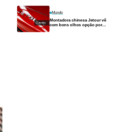
Mundo
Montadora chinesa Jetour vê
com bons olhos opção por
fábrica compartilhada no Brasil,
diz diretor