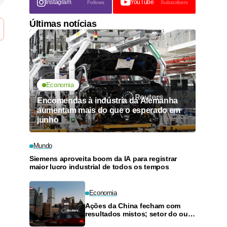
Instagram
YouTube
Follows
Subscribers
Últimas notícias
Economia
Encomendas à indústria da Alemanha
aumentam mais do que o esperado em
junho
Mundo
Siemens aproveita boom da IA para registrar
maior lucro industrial de todos os tempos
Economia
Ações da China fecham com
resultados mistos; setor do ouro
sobe