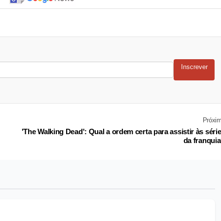
Inscrever
Próxi
'The Walking Dead': Qual a ordem certa para assistir às séri
da franqui