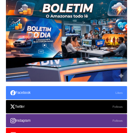
Facebook
Likes
Twitter
Follows
Instagram
Follows