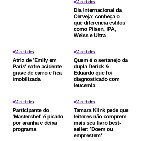
Variedades
Dia Internacional da
Cerveja: conheça o
que diferencia estilos
como Pilsen, IPA,
Weiss e Ultra
Variedades
Variedades
Atriz de 'Emily em
Quem é o sertanejo da
Paris' sofre acidente
dupla Derick &
grave de carro e fica
Eduardo que foi
imobilizada
diagnosticado com
leucemia
Variedades
Variedades
Participante do
Tamara Klink pede que
'Masterchef' é picado
leitores não comprem
por aranha e deixa
mais seu livro best-
programa
seller: 'Doem ou
emprestem'