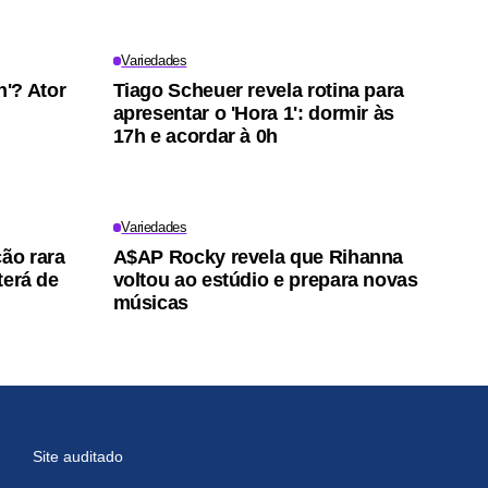
Variedades
'? Ator
Tiago Scheuer revela rotina para
apresentar o 'Hora 1': dormir às
17h e acordar à 0h
Variedades
ção rara
A$AP Rocky revela que Rihanna
terá de
voltou ao estúdio e prepara novas
músicas
Site auditado