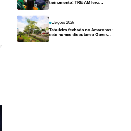
treinamento: TRE-AM leva
educação eleitoral a 400
pessoas em dois dias
Eleições 2026
Tabuleiro fechado no Amazonas:
sete nomes disputam o Governo
do Amazonas
e
,