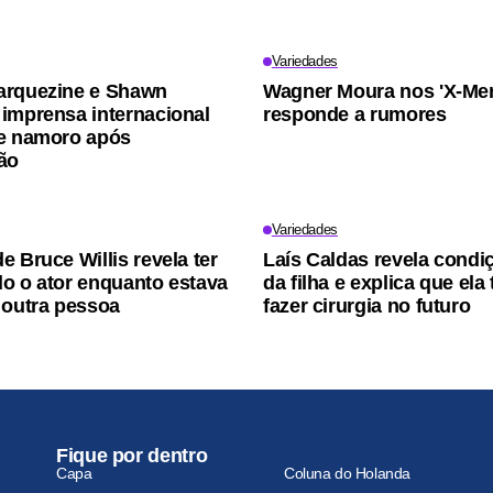
Variedades
arquezine e Shawn
Wagner Moura nos 'X-Men
imprensa internacional
responde a rumores
e namoro após
ão
Variedades
e Bruce Willis revela ter
Laís Caldas revela condi
o o ator enquanto estava
da filha e explica que ela 
 outra pessoa
fazer cirurgia no futuro
Fique por dentro
Capa
Coluna do Holanda