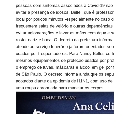
pessoas com sintomas associados à Covid-19 não 
evitar a presença de idosos, Bellei, que é profess
local por poucos minutos -especialmente no caso 
frequentem salas de velório e outras dependências
evitar aglomerações e lavar as mãos com água e sa
rosto, nariz e boca. O decreto da prefeitura inform
atende ao serviço funerário já foram orientados so
usados por frequentadores. Para Nancy Bellei, os f
mesmos equipamentos de proteção usados por profi
o emprego de luvas, máscaras e álcool em gel por f
de São Paulo. O decreto informa ainda que os sep
adotados diante da epidemia de H1N1, com uso de e
uma roupa apropriada para manejar os corpos.