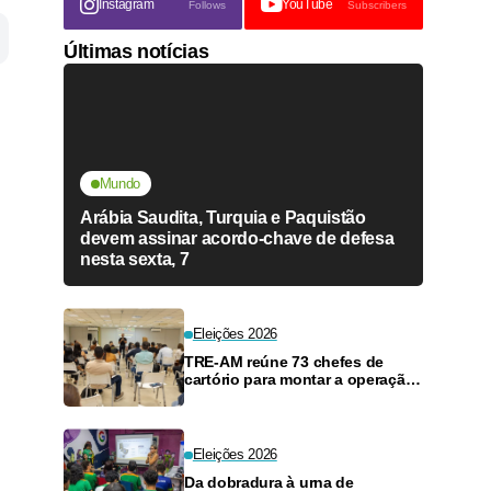
Instagram
YouTube
Follows
Subscribers
Últimas notícias
Mundo
Arábia Saudita, Turquia e Paquistão
devem assinar acordo-chave de defesa
nesta sexta, 7
Eleições 2026
TRE-AM reúne 73 chefes de
cartório para montar a operação
eleitoral do Amazonas
Eleições 2026
Da dobradura à urna de