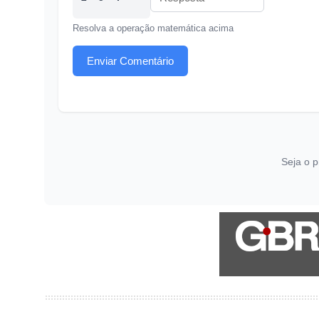
Resolva a operação matemática acima
Enviar Comentário
Seja o p