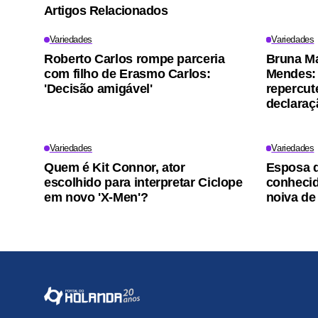
Artigos Relacionados
Variedades
Variedades
Roberto Carlos rompe parceria
Bruna M
com filho de Erasmo Carlos:
Mendes: 
'Decisão amigável'
repercut
declaraç
Variedades
Variedades
Quem é Kit Connor, ator
Esposa d
escolhido para interpretar Ciclope
conhecid
em novo 'X-Men'?
noiva de