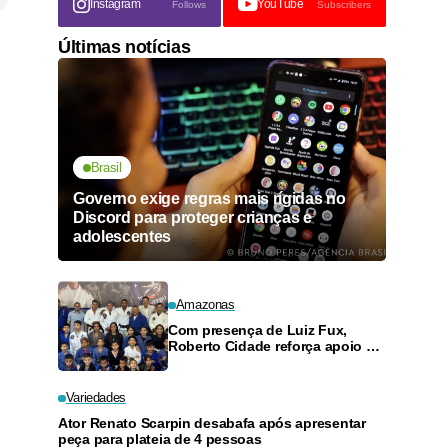
Instagram
YouTube
Follows
Subscribers
Últimas notícias
Brasil
Governo exige regras mais rígidas no
Discord para proteger crianças e
adolescentes
Amazonas
Com presença de Luiz Fux,
Roberto Cidade reforça apoio a
projeto social de jiu-jitsu no
Ouro Verde
Variedades
Ator Renato Scarpin desabafa após apresentar
peça para plateia de 4 pessoas