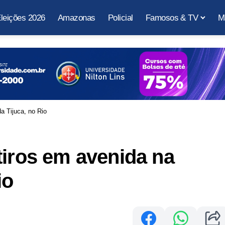
leições 2026
Amazonas
Policial
Famosos & TV
M
a Tijuca, no Rio
tiros em avenida na
io