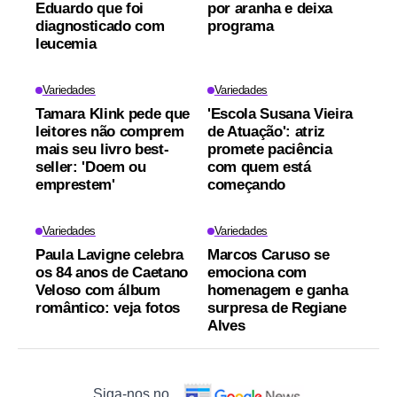
Eduardo que foi
por aranha e deixa
diagnosticado com
programa
leucemia
Variedades
Variedades
Tamara Klink pede que
'Escola Susana Vieira
leitores não comprem
de Atuação': atriz
mais seu livro best-
promete paciência
seller: 'Doem ou
com quem está
emprestem'
começando
Variedades
Variedades
Paula Lavigne celebra
Marcos Caruso se
os 84 anos de Caetano
emociona com
Veloso com álbum
homenagem e ganha
romântico: veja fotos
surpresa de Regiane
Alves
Siga-nos no