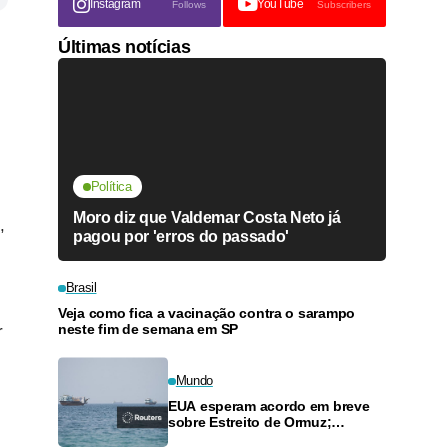
Instagram
YouTube
Follows
Subscribers
Últimas notícias
Política
Moro diz que Valdemar Costa Neto já
,
pagou por 'erros do passado'
Brasil
Veja como fica a vacinação contra o sarampo
neste fim de semana em SP
r
Mundo
EUA esperam acordo em breve
sobre Estreito de Ormuz;
potências sunitas se unem em