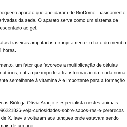
 pequeno aparato que apelidaram de BioDome -basicamente
erivadas da seda. O aparato serve como um sistema de
rescentado ao gel.
atas traseiras amputadas cirurgicamente, o toco do membr
4 horas.
ento, um fator que favorece a multiplicação de células
matórios, outra que impede a transformação da ferida numa
ente semelhante à vitamina A e importante para a formação
ecas Bióloga Olívia Araújo é especialista nestes animais
40996221826-veja-curiosidades-sobre-sapos-ras-e-pererecas
 de X. laevis voltaram aos tanques onde estavam sendo
 mais de um ano.