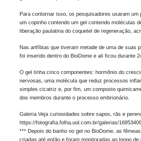
Para contornar isso, os pesquisadores usaram um
um copinho contendo um gel contendo moléculas d
liberação paulatina do coquetel de regeneração, ac
Nas anfíbias que tiveram metade de uma de suas p
foi inserido dentro do BioDome e ali ficou durante 2
O gel tinha cinco componentes: hormônio do crescim
nervosas, uma molécula que reduz processos infla
simples cicatriz e, por fim, um composto quimicam
dos membros durante o processo embrionário.
Galeria Veja curiosidades sobre sapos, rãs e perer
https://fotografia.folha.uol.com.br/galerias/16953
*** Depois do banho no gel no BioDome, as fêmeas
criadas até então e foram monitoradas ao longo de