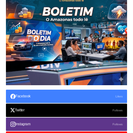
Facebook
Likes
Twitter
Follows
Instagram
Follows