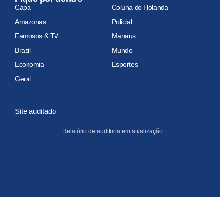
Capa
Coluna do Holanda
Amazonas
Policial
Famosos & TV
Manaus
Brasil
Mundo
Economia
Esportes
Geral
Site auditado
Relatório de auditoria em atualização
Copyright 2026 Portal do Holanda. Todos os Direitos Reservados.
Sobre Nós
Política de Privacidade