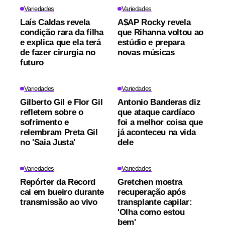
Variedades
Variedades
Laís Caldas revela
A$AP Rocky revela
condição rara da filha
que Rihanna voltou ao
e explica que ela terá
estúdio e prepara
de fazer cirurgia no
novas músicas
futuro
Variedades
Variedades
Gilberto Gil e Flor Gil
Antonio Banderas diz
refletem sobre o
que ataque cardíaco
sofrimento e
foi a melhor coisa que
relembram Preta Gil
já aconteceu na vida
no 'Saia Justa'
dele
Variedades
Variedades
Repórter da Record
Gretchen mostra
cai em bueiro durante
recuperação após
transmissão ao vivo
transplante capilar:
'Olha como estou
bem'