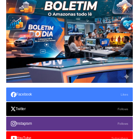
Facebook
Likes
Twitter
Follows
Instagram
Follows
YouTube
Subscribers