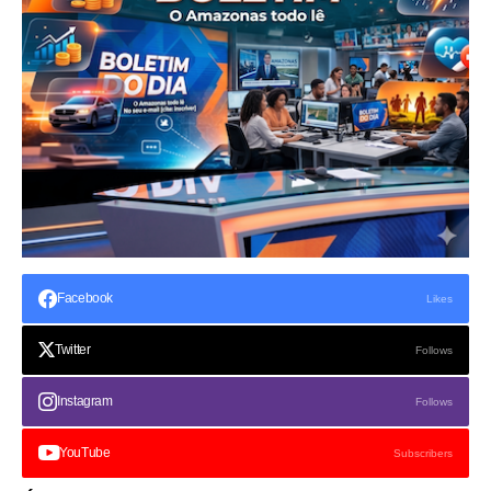
Facebook
Likes
Twitter
Follows
Instagram
Follows
YouTube
Subscribers