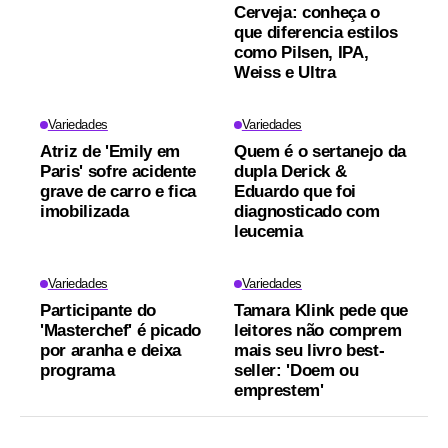
Cerveja: conheça o
que diferencia estilos
como Pilsen, IPA,
Weiss e Ultra
Variedades
Variedades
Atriz de 'Emily em
Quem é o sertanejo da
Paris' sofre acidente
dupla Derick &
grave de carro e fica
Eduardo que foi
imobilizada
diagnosticado com
leucemia
Variedades
Variedades
Participante do
Tamara Klink pede que
'Masterchef' é picado
leitores não comprem
por aranha e deixa
mais seu livro best-
programa
seller: 'Doem ou
emprestem'