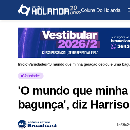
Coluna Do Holanda
E
Início
Variedades
'O mundo que minha geração deixou é uma bagunç
Variedades
'O mundo que minha 
bagunça', diz Harriso
15/05/