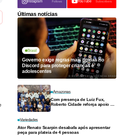
Instagram
YouTube
Follows
Subscribers
Últimas notícias
Brasil
Governo exige regras mais rígidas no
Discord para proteger crianças e
adolescentes
Amazonas
Com presença de Luiz Fux,
Roberto Cidade reforça apoio a
e
projeto social de jiu-jitsu no
Ouro Verde
Variedades
Ator Renato Scarpin desabafa após apresentar
peça para plateia de 4 pessoas