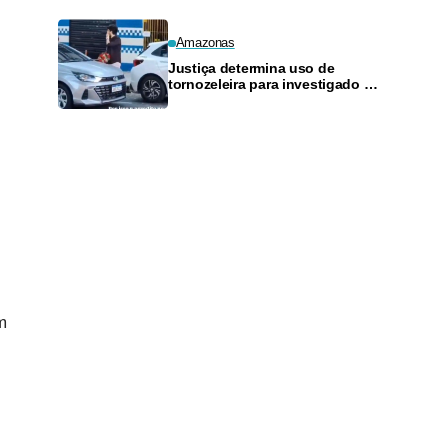
Amazonas
Justiça determina uso de
tornozeleira para investigado por
perseguir estudante em Manaus
s
m