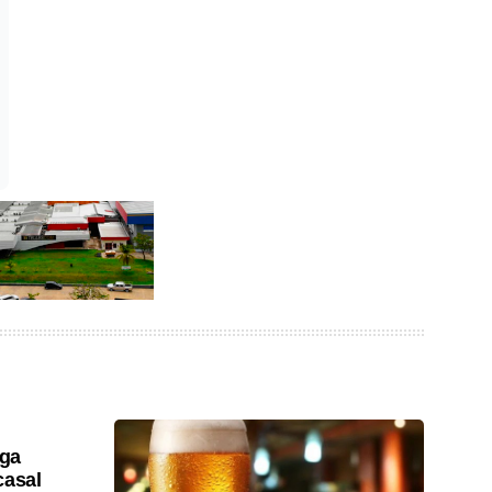
lga
casal