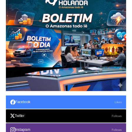
Facebook
Likes
Twitter
Follows
Instagram
Follows