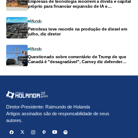
Empresas de tecnologia recorrem a dívida e capital
próprio para financiar expansão de IA e
computação em nuvem
Mundo
Petrobras teve recorde na produção de diesel em
julho, diz diretor
Mundo
Questionado sobre comentário de Trump de que
Canadá é "desagradável", Carney diz defender
trabalhadores
Diretor-Presidente: Raimundo de Holanda
Artigos assinados são de responsabilidade de seus
autores.