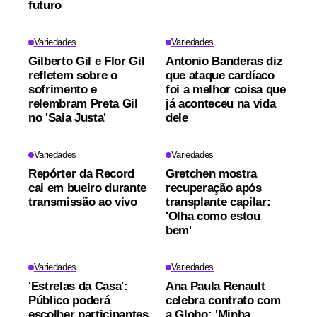
futuro
Variedades
Variedades
Gilberto Gil e Flor Gil
Antonio Banderas diz
refletem sobre o
que ataque cardíaco
sofrimento e
foi a melhor coisa que
relembram Preta Gil
já aconteceu na vida
no 'Saia Justa'
dele
Variedades
Variedades
Repórter da Record
Gretchen mostra
cai em bueiro durante
recuperação após
transmissão ao vivo
transplante capilar:
'Olha como estou
bem'
Variedades
Variedades
'Estrelas da Casa':
Ana Paula Renault
Público poderá
celebra contrato com
escolher participantes
a Globo: 'Minha