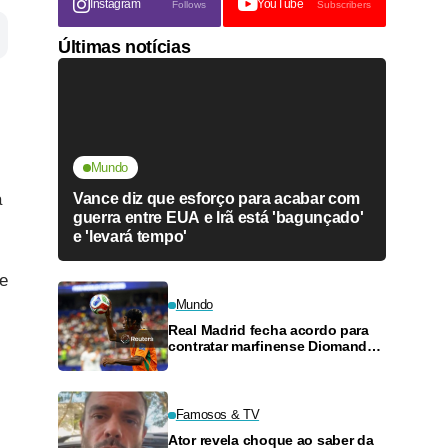
Instagram
YouTube
Follows
Subscribers
Últimas notícias
Mundo
a
Vance diz que esforço para acabar com
guerra entre EUA e Irã está 'bagunçado'
e 'levará tempo'
ue
Mundo
Real Madrid fecha acordo para
contratar marfinense Diomande
até 2033
Famosos & TV
Ator revela choque ao saber da