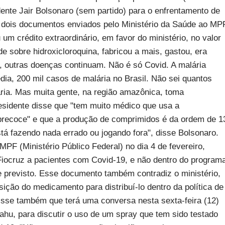
idente Jair Bolsonaro (sem partido) para o enfrentamento de
 dois documentos enviados pelo Ministério da Saúde ao MP
 um crédito extraordinário, em favor do ministério, no valor
e sobre hidroxicloroquina, fabricou a mais, gastou, era
í, outras doenças continuam. Não é só Covid. A malária
ia, 200 mil casos de malária no Brasil. Não sei quantos
ria. Mas muita gente, na região amazônica, toma
residente disse que "tem muito médico que usa a
o precoce" e que a produção de comprimidos é da ordem de 1
tá fazendo nada errado ou jogando fora", disse Bolsonaro.
F (Ministério Público Federal) no dia 4 de fevereiro,
 Fiocruz a pacientes com Covid-19, e não dentro do program
e previsto. Esse documento também contradiz o ministério,
ição do medicamento para distribuí-lo dentro da política de
isse também que terá uma conversa nesta sexta-feira (12)
ahu, para discutir o uso de um spray que tem sido testado