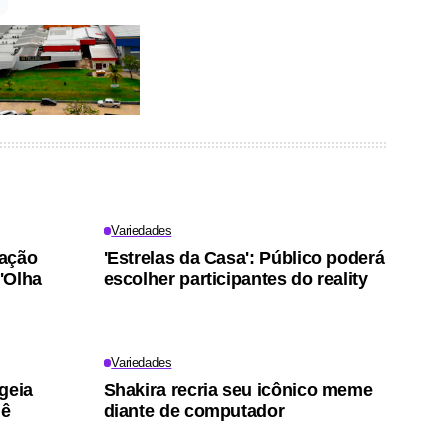
Variedades
ração
'Estrelas da Casa': Público poderá
 'Olha
escolher participantes do reality
Variedades
geia
Shakira recria seu icônico meme
nê
diante de computador