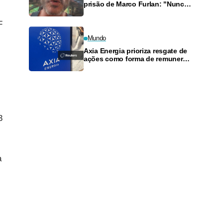
prisão de Marco Furlan: "Nunca
percebi nada"
F
Mundo
Axia Energia prioriza resgate de
ações como forma de remunerar
acionistas, diz CFO
3
a