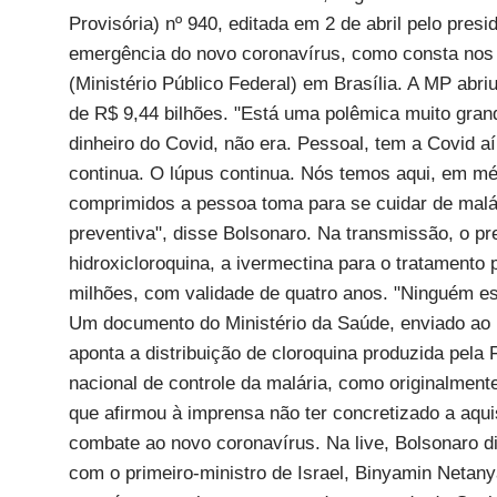
Provisória) nº 940, editada em 2 de abril pelo pres
emergência do novo coronavírus, como consta nos
(Ministério Público Federal) em Brasília. A MP abriu
de R$ 9,44 bilhões. "Está uma polêmica muito grand
dinheiro do Covid, não era. Pessoal, tem a Covid a
continua. O lúpus continua. Nós temos aqui, em méd
comprimidos a pessoa toma para se cuidar de malá
preventiva", disse Bolsonaro. Na transmissão, o p
hidroxicloroquina, a ivermectina para o tratament
milhões, com validade de quatro anos. "Ninguém es
Um documento do Ministério da Saúde, enviado ao MP
aponta a distribuição de cloroquina produzida pela
nacional de controle da malária, como originalment
que afirmou à imprensa não ter concretizado a aquis
combate ao novo coronavírus. Na live, Bolsonaro d
com o primeiro-ministro de Israel, Binyamin Netany