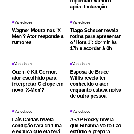
repercute namoro
após declaração
Variedades
Variedades
Wagner Moura nos 'X-
Tiago Scheuer revela
Men'? Ator responde a
rotina para apresentar
rumores
o 'Hora 1': dormir às
17h e acordar à 0h
Variedades
Variedades
Quem é Kit Connor,
Esposa de Bruce
ator escolhido para
Willis revela ter
interpretar Ciclope em
conhecido o ator
novo 'X-Men'?
enquanto estava noiva
de outra pessoa
Variedades
Variedades
Laís Caldas revela
A$AP Rocky revela
condição rara da filha
que Rihanna voltou ao
e explica que ela terá
estúdio e prepara