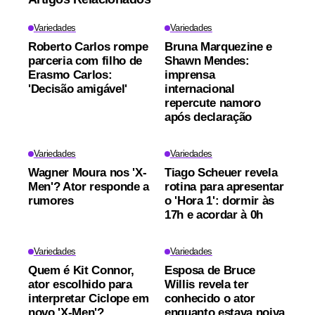
Variedades
Variedades
Roberto Carlos rompe
Bruna Marquezine e
parceria com filho de
Shawn Mendes:
Erasmo Carlos:
imprensa
'Decisão amigável'
internacional
repercute namoro
após declaração
Variedades
Variedades
Wagner Moura nos 'X-
Tiago Scheuer revela
Men'? Ator responde a
rotina para apresentar
rumores
o 'Hora 1': dormir às
17h e acordar à 0h
Variedades
Variedades
Quem é Kit Connor,
Esposa de Bruce
ator escolhido para
Willis revela ter
interpretar Ciclope em
conhecido o ator
novo 'X-Men'?
enquanto estava noiva