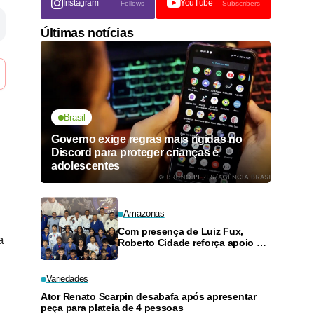
Instagram
YouTube
Follows
Subscribers
Últimas notícias
Brasil
Governo exige regras mais rígidas no
Discord para proteger crianças e
adolescentes
Amazonas
Com presença de Luiz Fux,
a
Roberto Cidade reforça apoio a
projeto social de jiu-jitsu no
Ouro Verde
Variedades
Ator Renato Scarpin desabafa após apresentar
peça para plateia de 4 pessoas