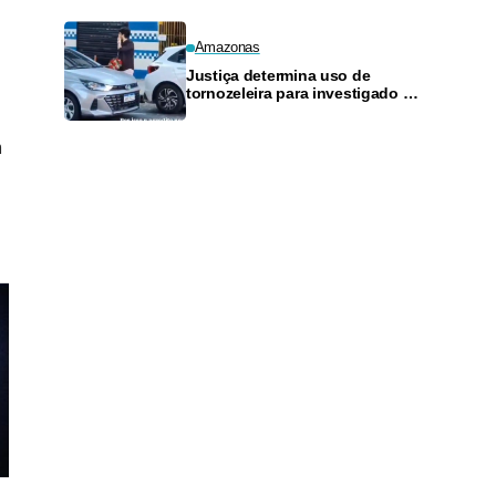
Amazonas
Justiça determina uso de
tornozeleira para investigado por
perseguir estudante em Manaus
m