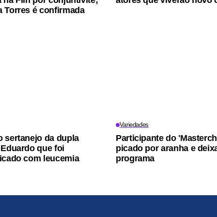
na Flin por conjuntivite;
atores que viverão novo 
 Torres é confirmada
Variedades
 sertanejo da dupla
Participante do 'Masterch
 Eduardo que foi
picado por aranha e deix
icado com leucemia
programa