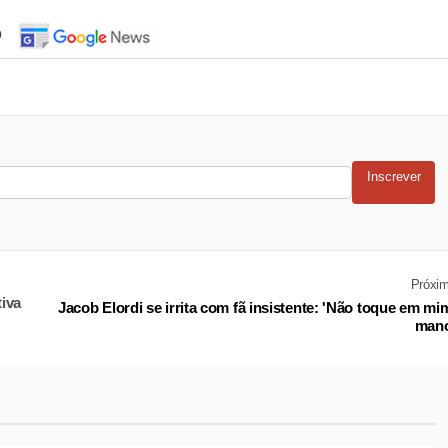
o
Inscrever
Próxi
iva
Jacob Elordi se irrita com fã insistente: 'Não toque em mi
mano