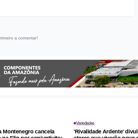
rimeiro a comentar!
Variedades
a Montenegro cancela
'Rivalidade Ardente' divu