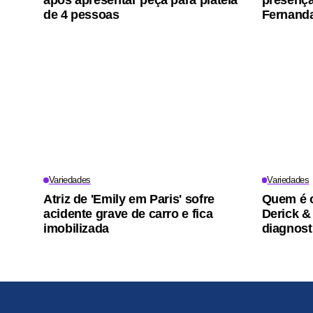
após apresentar peça para plateia
presença 
de 4 pessoas
Fernanda
Variedades
Variedades
Atriz de 'Emily em Paris' sofre
Quem é o
acidente grave de carro e fica
Derick &
imobilizada
diagnost