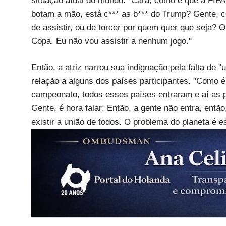
situação atual do mundo. "Cara, como é que a FIFA,
botam a mão, está c*** as b*** do Trump? Gente,
de assistir, ou de torcer por quem quer que seja
Copa. Eu não vou assistir a nenhum jogo."
Então, a atriz narrou sua indignação pela falta de
relação a alguns dos países participantes. "Como
campeonato, todos esses países entraram e aí as p
Gente, é hora falar: Então, a gente não entra, entã
existir a união de todos. O problema do planeta é e