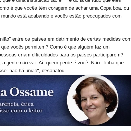
 que é uma instituição tão e*** e dona de tudo que eles
 como é que vocês têm coragem de achar uma Copa boa, ou
? O mundo está acabando e vocês estão preocupados com
 "união" entre os países em detrimento de certas medidas co
 é que vocês permitem? Como é que alguém faz um
essoas criam dificuldades para os países participarem?
o, a gente não vai. Aí, quem perde é você. Não. Tinha que
sse: não há união", desabafou.