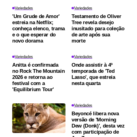
Variedades
Variedades
'Um Grude de Amor'
Testamento de Oliver
estreia na Netflix;
Tree revela desejo
conheça elenco, trama
inusitado para coleção
e o que esperar do
de arte após sua
novo dorama
morte
Variedades
Variedades
Anitta é confirmada
Onde assistir à 4ª
no Rock The Mountain
temporada de 'Ted
2026 e retorna ao
Lasso', que estreia
festival com a
nesta quarta
'Equilibrium Tour'
Variedades
Beyoncé libera nova
versão de 'Morning
Dew (Donk)', desta vez
com participação de