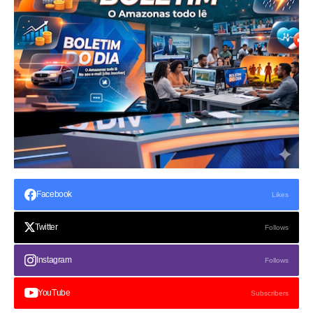
Facebook
Likes
Twitter
Follows
Instagram
Follows
YouTube
Subscribers