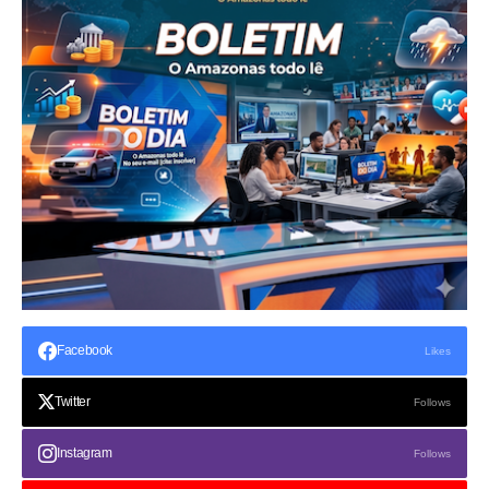
Facebook
Likes
Twitter
Follows
Instagram
Follows