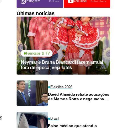
Instagram
YouTube
Follows
Subscribers
Últimas notícias
Famosos & TV
Neymar e Bruna Biancardi fazem arraial
fora de época; veja fotos
Eleições 2026
David Almeida rebate acusações
de Marcos Rotta e nega racha
político motivado pelo Senado
$
Brasil
Falso médico que atendia