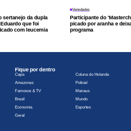
Variedades
 sertanejo da dupla
Participante do 'Masterch
 Eduardo que foi
picado por aranha e deix
icado com leucemia
programa
Fique por dentro
Capa
Coluna do Holanda
Amazonas
Policial
Famosos & TV
Manaus
Brasil
Mundo
Economia
Esportes
Geral