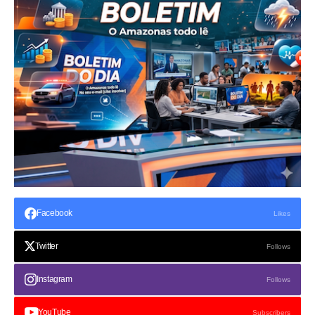
Facebook
Likes
Twitter
Follows
Instagram
Follows
YouTube
Subscribers