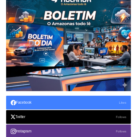
Facebook
Likes
Twitter
Follows
Instagram
Follows