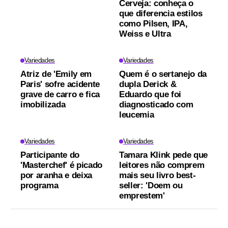
Cerveja: conheça o
que diferencia estilos
como Pilsen, IPA,
Weiss e Ultra
Variedades
Variedades
Atriz de 'Emily em
Quem é o sertanejo da
Paris' sofre acidente
dupla Derick &
grave de carro e fica
Eduardo que foi
imobilizada
diagnosticado com
leucemia
Variedades
Variedades
Participante do
Tamara Klink pede que
'Masterchef' é picado
leitores não comprem
por aranha e deixa
mais seu livro best-
programa
seller: 'Doem ou
emprestem'