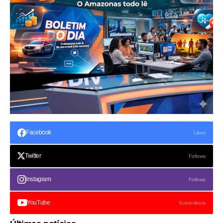
Facebook
Likes
Twitter
Follows
Instagram
Follows
YouTube
Subscribers