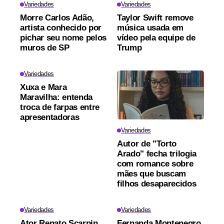
Variedades
Variedades
Morre Carlos Adão,
Taylor Swift remove
artista conhecido por
música usada em
pichar seu nome pelos
vídeo pela equipe de
muros de SP
Trump
Variedades
Xuxa e Mara
Maravilha: entenda
troca de farpas entre
apresentadoras
Variedades
Autor de "Torto
Arado" fecha trilogia
com romance sobre
mães que buscam
filhos desaparecidos
Variedades
Variedades
Ator Renato Scarpin
Fernanda Montenegro